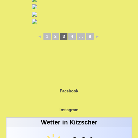
◄
1
2
3
4
...
8
►
Impressum
Mitgliederbereich
Facebook
Instagram
Wetter in Kitzscher