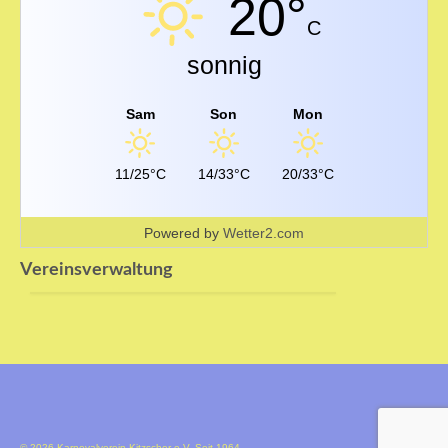
20°
C
sonnig
Sam
Son
Mon
11/25°C
14/33°C
20/33°C
Powered by
Wetter2.com
Vereinsverwaltung
© 2026 Karnevalverein Kitzscher e.V. Seit 1964