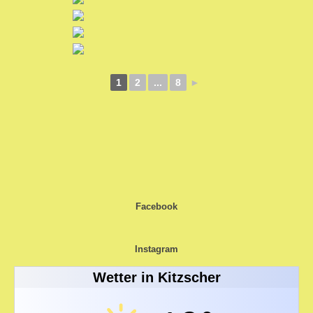
1
2
...
8
►
Impressum
Mitgliederbereich
Facebook
Instagram
Wetter in Kitzscher