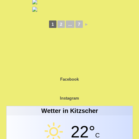
1
2
...
7
►
Impressum
Facebook
Mitgliederbereich
Instagram
Wetter in Kitzscher
22°
C