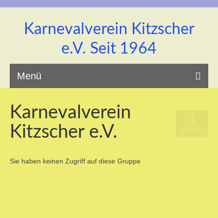
Karnevalverein Kitzscher
e.V. Seit 1964
Menü
Karnevalverein
1
Kitzscher e.V.
Startseite
NOV. 2024
|
0
Sie haben keinen Zugriff auf diese Gruppe
Unsere Prinzenpaar