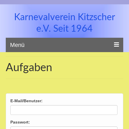
Karnevalverein Kitzscher
e.V. Seit 1964
Menü
Aufgaben
Startseite
E-Mail/Benutzer:
Unsere Prinzenpaar
Passwort: