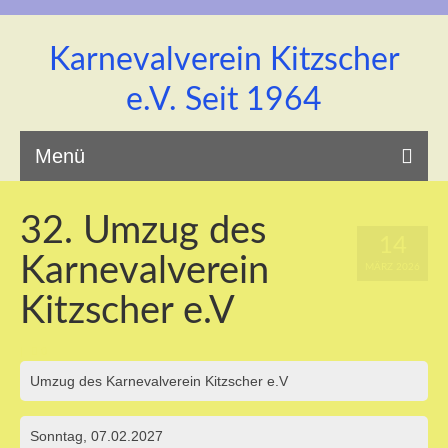
Karnevalverein Kitzscher
e.V. Seit 1964
Menü
32. Umzug des
14
Karnevalverein
Startseite
MÄRZ 2026
Kitzscher e.V
|
0
Umzug des Karnevalverein Kitzscher e.V
Unsere Prinzenpaar
Sonntag, 07.02.2027